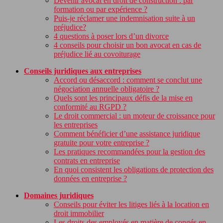
Devenir avocat en droit de construction : par
formation ou par expérience ?
Puis-je réclamer une indemnisation suite à un
préjudice?
4 questions à poser lors d’un divorce
4 conseils pour choisir un bon avocat en cas de
préjudice lié au covoiturage
Conseils juridiques aux entreprises
Accord ou désaccord : comment se conclut une
négociation annuelle obligatoire ?
Quels sont les principaux défis de la mise en
conformité au RGPD ?
Le droit commercial : un moteur de croissance pour
les entreprises
Comment bénéficier d’une assistance juridique
gratuite pour votre entreprise ?
Les pratiques recommandées pour la gestion des
contrats en entreprise
En quoi consistent les obligations de protection des
données en entreprise ?
Domaines juridiques
Conseils pour éviter les litiges liés à la location en
droit immobilier
Les droits des employés en matière de congés en